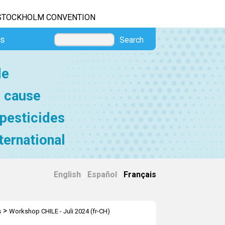
STOCKHOLM CONVENTION
es
Search
de
e cause
 pesticides
ternational
English
|
Español
|
Français
>
s
Workshop CHILE - Juli 2024 (fr-CH)