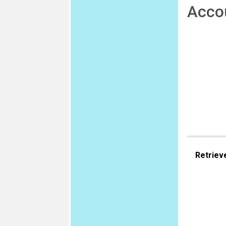
Acco
Retriev