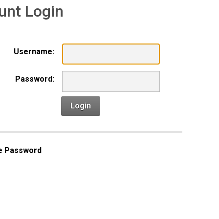
unt Login
Username:
Password:
Login
e Password