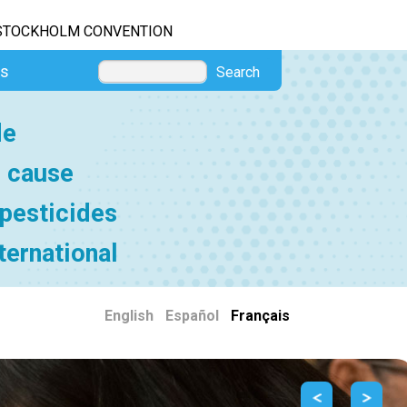
STOCKHOLM CONVENTION
es
Search
de
e cause
 pesticides
ternational
English
|
Español
|
Français
Previous
Next