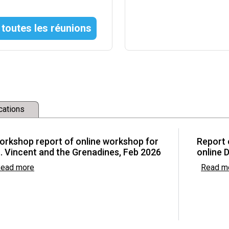
 toutes les réunions
w Committee
development and
cations
ctions (FRAs) and
Asia
orkshop report of online workshop for
Report 
. Vincent and the Grenadines, Feb 2026
online 
ead more
Read m