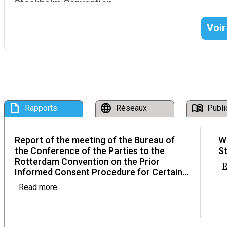
Stockholm Convention
du 07 September au 07 September 2026
Voir
Twenty-second meeting of the Chemical Revie
Rome, Italy du 15 September au 18 September 2026
Strengthening capacities for risk evaluations, 
draft
language
menu_book
Rapports
Réseaux
Publi
submission of notifications of final regulatory a
implementation of the Rotterdam Convention in 
Report of the meeting of the Bureau of
W
Beijing, China du 21 September au 23 September 2026
the Conference of the Parties to the
St
Rotterdam Convention on the Prior
R
Informed Consent Procedure for Certain...
Read more