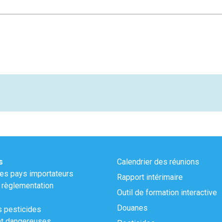
s
Calendrier des réunions
s pays importateurs
Rapport intérimaire
règlementation
Outil de formation interactive
Douanes
s pesticides
t dangereuses