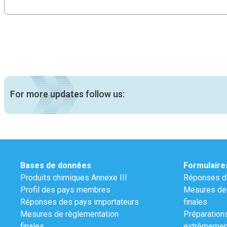
For more updates follow us:
Bases de données
Formulaire
Produits chimiques Annexe III
Réponses de
Profil des pays membres
Mesures de 
Réponses des pays importateurs
finales
Mesures de règlementation
Préparation
finales
extrêmemen