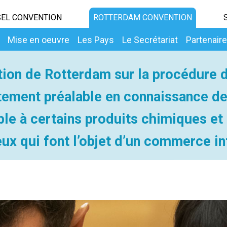
EL CONVENTION
ROTTERDAM CONVENTION
Mise en oeuvre
Les Pays
Le Secrétariat
Partenair
ion de Rotterdam sur la procédure 
ement préalable en connaissance d
ble à certains produits chimiques et
ux qui font l’objet d’un commerce in