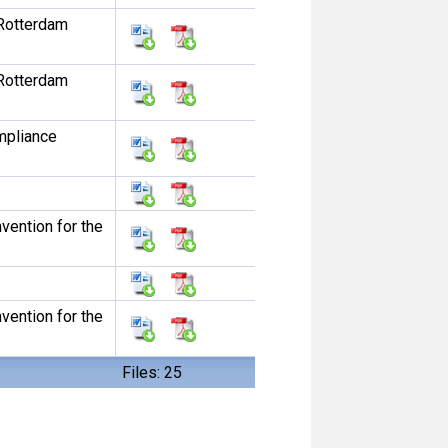
Rotterdam
Rotterdam
mpliance
ention for the
ention for the
Files: 25