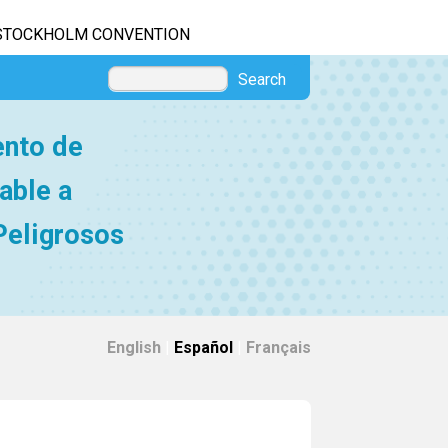
STOCKHOLM CONVENTION
Search
ento de
able a
Peligrosos
English
|
Español
|
Français