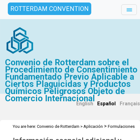
ROTTERDAM CONVENTION
Convenio de Rotterdam sobre el
Procedimiento de Consentimiento
Fundamentado Previo Aplicable a
Ciertos Plaguicidas y Productos
Químicos Peligrosos Objeto de
Comercio Internacional
English
|
Español
|
Français
>
You are here:
Convenio de Rotterdam
>
Aplicación
Formulaciones
>
>
plaguicidas extremadamente peligrosa
FPEP Kit
Información