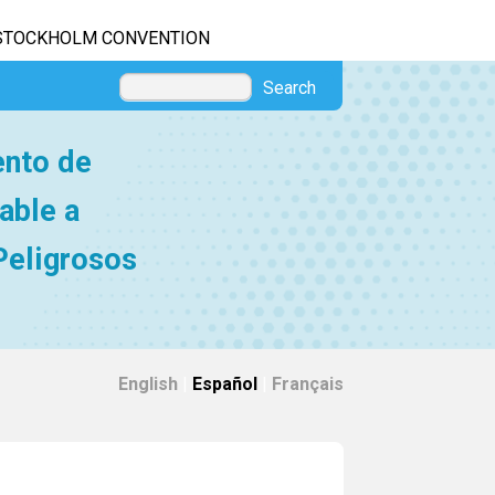
STOCKHOLM CONVENTION
Search
ento de
able a
Peligrosos
English
|
Español
|
Français