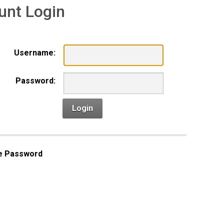
unt Login
Username:
Password:
Login
e Password