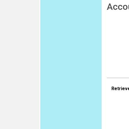
Acco
Retriev