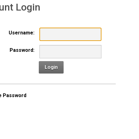
unt Login
Username:
Password:
Login
e Password