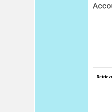
Acco
Retriev