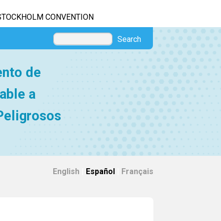
STOCKHOLM CONVENTION
Search
ento de
able a
Peligrosos
English
|
Español
|
Français