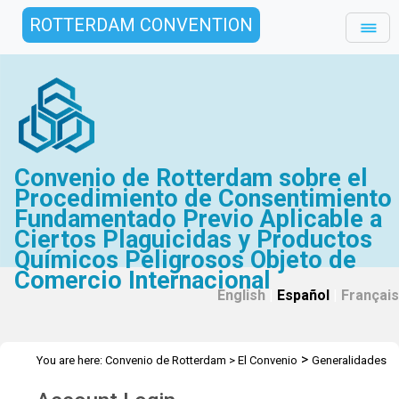
ROTTERDAM CONVENTION
Convenio de Rotterdam sobre el
Procedimiento de Consentimiento
Fundamentado Previo Aplicable a
Ciertos Plaguicidas y Productos
Químicos Peligrosos Objeto de
Comercio Internacional
English
|
Español
|
Français
>
You are here:
Convenio de Rotterdam
>
El Convenio
Generalidades
>
>
Texto del Convenio
Rotterdam Convention Text (es-CO)