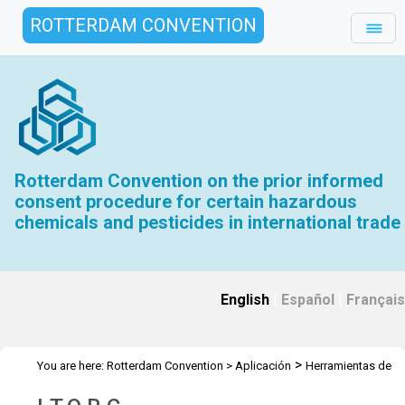
ROTTERDAM CONVENTION
Rotterdam Convention on the prior informed
consent procedure for certain hazardous
chemicals and pesticides in international trade
English
|
Español
|
Français
>
You are here:
Rotterdam Convention
>
Aplicación
Herramientas de
>
aprendizaje electrónico
I.T.O.R.C.