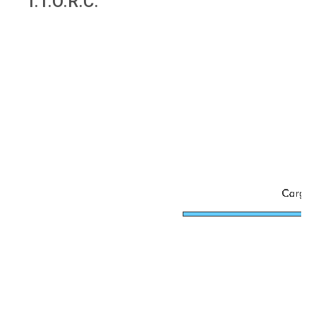
I.T.O.R.C.