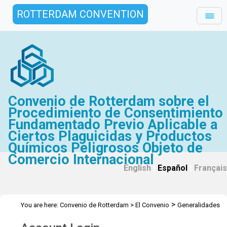
ROTTERDAM CONVENTION
Convenio de Rotterdam sobre el
Procedimiento de Consentimiento
Fundamentado Previo Aplicable a
Ciertos Plaguicidas y Productos
Químicos Peligrosos Objeto de
Comercio Internacional
English
|
Español
|
Français
>
You are here:
Convenio de Rotterdam
>
El Convenio
Generalidades
>
>
>
Historia
Reuniones del CEPQ provisional
CEPQ 2