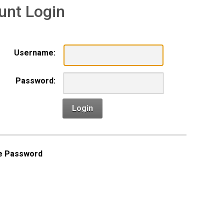
unt Login
Username:
Password:
Login
e Password