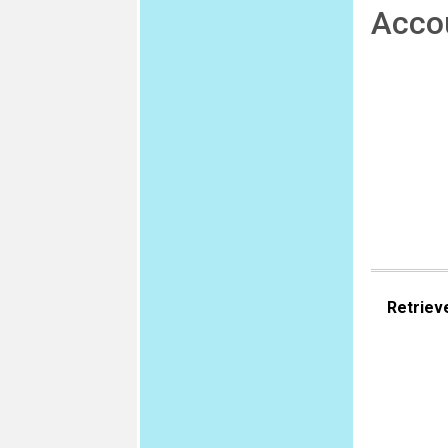
Acco
Retriev