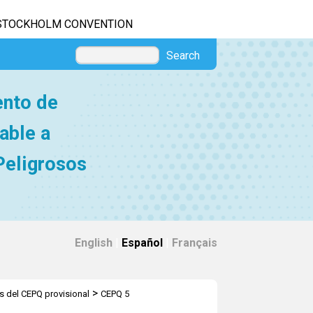
STOCKHOLM CONVENTION
Search
ento de
able a
Peligrosos
English
|
Español
|
Français
>
 del CEPQ provisional
CEPQ 5