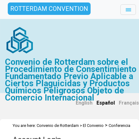
ROTTERDAM CONVENTION
Convenio de Rotterdam sobre el
Procedimiento de Consentimiento
Fundamentado Previo Aplicable a
Ciertos Plaguicidas y Productos
Químicos Peligrosos Objeto de
Comercio Internacional
English
|
Español
|
Français
>
You are here:
Convenio de Rotterdam
>
El Convenio
Conferencia
>
>
de las Partes
Mesa de la Conferencia
Mesa de la COP 2014