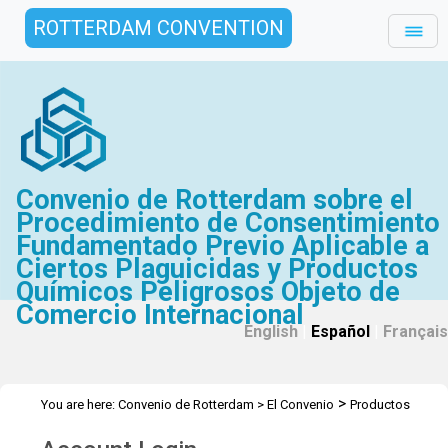
ROTTERDAM CONVENTION
Convenio de Rotterdam sobre el
Procedimiento de Consentimiento
Fundamentado Previo Aplicable a
Ciertos Plaguicidas y Productos
Químicos Peligrosos Objeto de
Comercio Internacional
English
|
Español
|
Français
>
You are here:
Convenio de Rotterdam
>
El Convenio
Productos
>
>
Químicos
Recomendados para inclusión
Fenthion