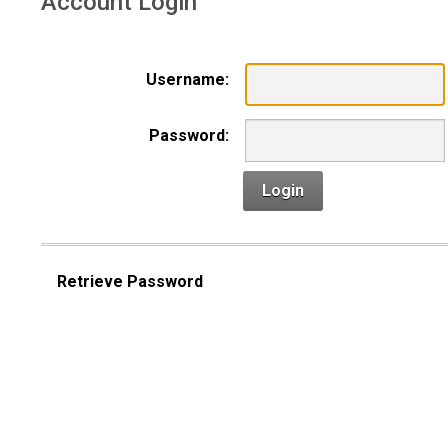
Account Login
Documentos de reunión
Username:
Password:
Login
Retrieve Password