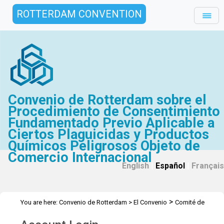
ROTTERDAM CONVENTION
Convenio de Rotterdam sobre el
Procedimiento de Consentimiento
Fundamentado Previo Aplicable a
Ciertos Plaguicidas y Productos
Químicos Peligrosos Objeto de
Comercio Internacional
English
|
Español
|
Français
>
You are here:
Convenio de Rotterdam
>
El Convenio
Comité de
>
>
>
Examen de Productos Químicos
Reuniones
CEPQ 11