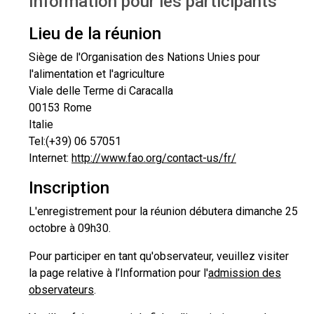
Information pour les participants
Information pour les participants
Lieu de la réunion
Siège de l'Organisation des Nations Unies pour
l'alimentation et l'agriculture
Viale delle Terme di Caracalla
00153 Rome
Italie
Tel:
(+39) 06 57051
Internet:
http://www.fao.org/contact-us/fr/
Inscription
L'enregistrement pour la réunion débutera dimanche 25
octobre à 09h30.
Pour participer en tant qu'observateur, veuillez visiter
la page relative à l’Information pour l'
admission des
observateurs
.