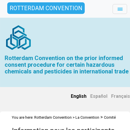
ROTTERDAM CONVENTION
Rotterdam Convention on the prior informed
consent procedure for certain hazardous
chemicals and pesticides in international trade
English
|
Español
|
Français
>
You are here:
Rotterdam Convention
>
La Convention
Comité
>
>
>
d’étude des produits chimiques
Réunions
CEPC 11