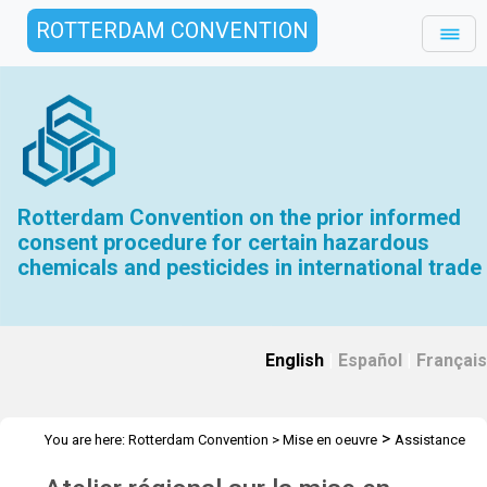
ROTTERDAM CONVENTION
Rotterdam Convention on the prior informed
consent procedure for certain hazardous
chemicals and pesticides in international trade
English
|
Español
|
Français
>
You are here:
Rotterdam Convention
>
Mise en oeuvre
Assistance
>
>
>
Technique
Ateliers
Ateliers (avant 2022)
Atelier - Tbilisi,