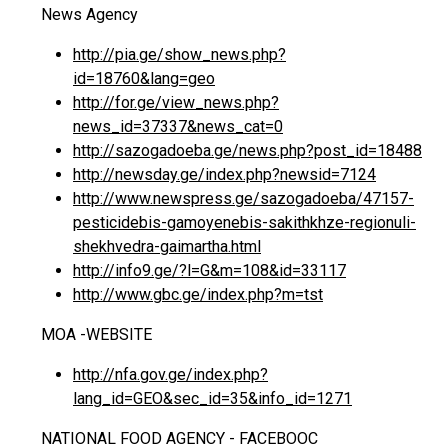
News Agency
http://pia.ge/show_news.php?
id=18760&lang=geo
http://for.ge/view_news.php?
news_id=37337&news_cat=0
http://sazogadoeba.ge/news.php?post_id=18488
http://newsday.ge/index.php?newsid=7124
http://www.newspress.ge/sazogadoeba/47157-
pesticidebis-gamoyenebis-sakithkhze-regionuli-
shekhvedra-gaimartha.html
http://info9.ge/?l=G&m=108&id=33117
http://www.gbc.ge/index.php?m=tst
MOA -WEBSITE
http://nfa.gov.ge/index.php?
lang_id=GEO&sec_id=35&info_id=1271
NATIONAL FOOD AGENCY - FACEBOOC