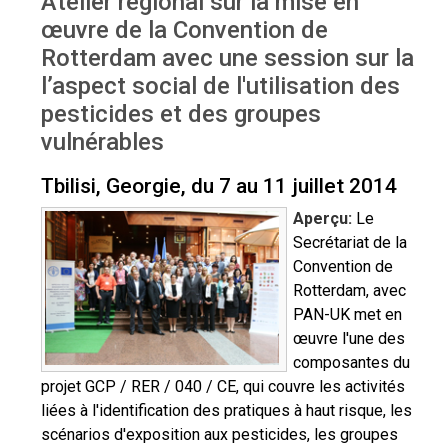
Atelier régional sur la mise en
Georgie 2014
œuvre de la Convention de
Rotterdam avec une session sur la
l’aspect social de l'utilisation des
pesticides et des groupes
vulnérables
Tbilisi, Georgie, du 7 au 11 juillet 2014
Aperçu:
Le
Secrétariat de la
Convention de
Rotterdam, avec
PAN-UK met en
œuvre l'une des
composantes du
projet GCP / RER / 040 / CE, qui couvre les activités
liées à l'identification des pratiques à haut risque, les
scénarios d'exposition aux pesticides, les groupes