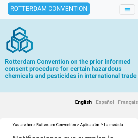
ROTTERDAM CONVENTION
Rotterdam Convention on the prior informed
consent procedure for certain hazardous
chemicals and pesticides in international trade
English
|
Español
|
Français
>
You are here:
Rotterdam Convention
>
Aplicación
La medida
>
>
reglamentaria firme
Herramienta de evaluación de MRF