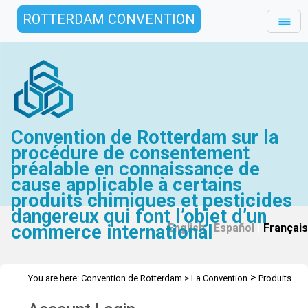
ROTTERDAM CONVENTION
Convention de Rotterdam sur la
procédure de consentement
préalable en connaissance de
cause applicable à certains
produits chimiques et pesticides
dangereux qui font l’objet d’un
commerce international
English
|
Español
|
Français
>
You are here:
Convention de Rotterdam
>
La Convention
Produits
>
>
chimiques
Recommandés pour inscription
Carbosulfan