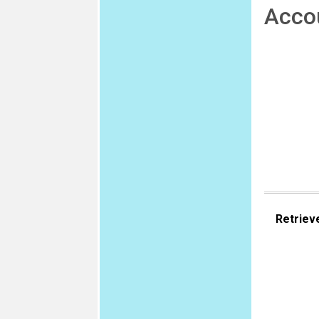
Acco
Retriev