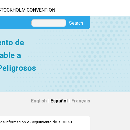
STOCKHOLM CONVENTION
Search
ento de
able a
Peligrosos
English
|
Español
|
Français
>
d de información
Seguimiento de la COP-8