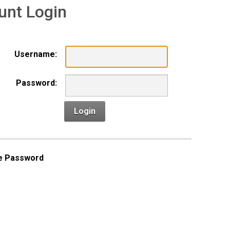
unt Login
Username:
Password:
Login
e Password