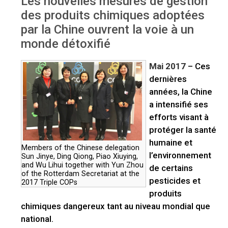
Les nouvelles mesures de gestion
chimiques de la Chine
des produits chimiques adoptées
par la Chine ouvrent la voie à un
monde détoxifié
Mai 2017
– Ces
dernières
années, la Chine
a intensifié ses
efforts visant à
protéger la santé
humaine et
Members of the Chinese delegation
l’environnement
Sun Jinye, Ding Qiong, Piao Xiuying,
and Wu Lihui together with Yun Zhou
de certains
of the Rotterdam Secretariat at the
pesticides et
2017 Triple COPs
produits
chimiques dangereux tant au niveau mondial que
national.