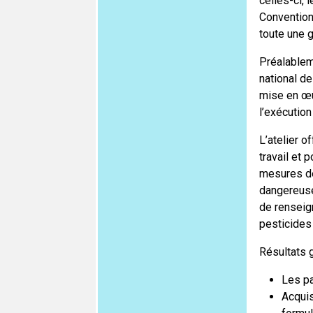
celles-ci, 
Convention.
toute une g
Préalablem
national de
mise en œuv
l’exécution
L’atelier 
travail et 
mesures de
dangereuse
de renseig
pesticides
Résultats g
Les pa
Acquis