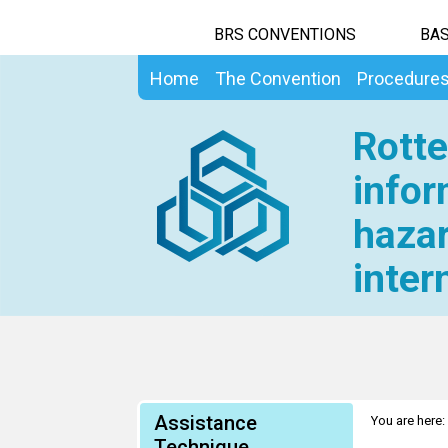
BRS CONVENTIONS
BAS
Home
The Convention
Procedure
Rotte
infor
hazar
inter
Assistance
You are here:
2017
Technique