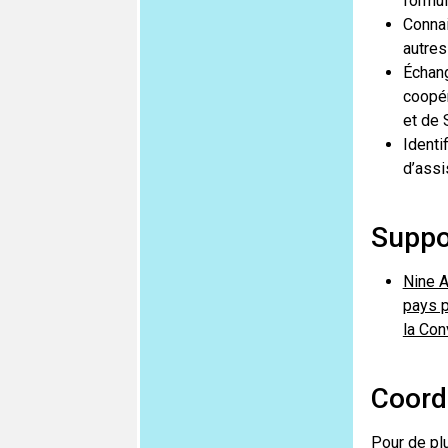
formul
Connai
autres
Échang
coopér
et de 
Identi
d’assi
Suppo
Nine A
pays p
la Con
Coord
Pour de plu