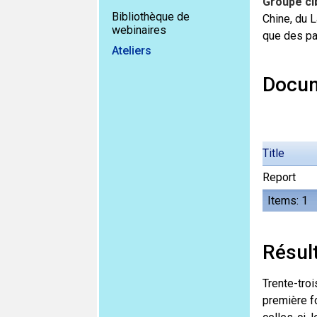
Groupe cib
Bibliothèque de
Chine, du L
webinaires
que des pa
Ateliers
Docum
Title
Report
Items: 1
Résul
Trente-troi
première f