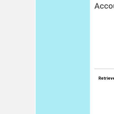
Acco
Retriev