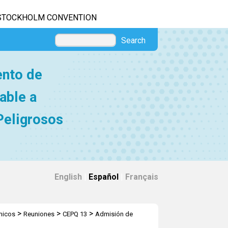
STOCKHOLM CONVENTION
Search
ento de
able a
Peligrosos
English
|
Español
|
Français
>
>
>
micos
Reuniones
CEPQ 13
Admisión de