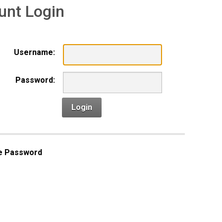
unt Login
Username:
Password:
Login
e Password