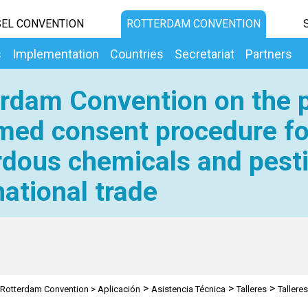
EL CONVENTION
ROTTERDAM CONVENTION
s
Implementation
Countries
Secretariat
Partners
rdam Convention on the p
med consent procedure fo
dous chemicals and pesti
national trade
>
>
>
Rotterdam Convention
>
Aplicación
Asistencia Técnica
Talleres
Tallere