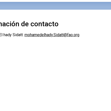
mación de contacto
 hady Sidatt:
mohamedelhady.Sidatt@fao.org
.