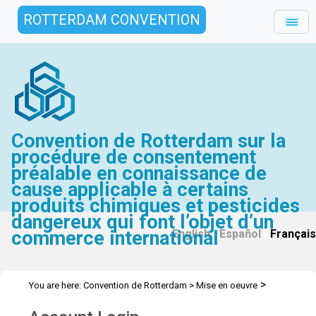
ROTTERDAM CONVENTION
Convention de Rotterdam sur la
procédure de consentement
préalable en connaissance de
cause applicable à certains
produits chimiques et pesticides
dangereux qui font l’objet d’un
commerce international
English
|
Español
|
Français
>
You are here:
Convention de Rotterdam
>
Mise en oeuvre
>
>
Assistance Technique
Ateliers
Workshop Malaysia - July 2022