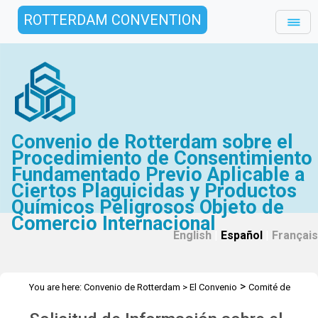
ROTTERDAM CONVENTION
Convenio de Rotterdam sobre el
Procedimiento de Consentimiento
Fundamentado Previo Aplicable a
Ciertos Plaguicidas y Productos
Químicos Peligrosos Objeto de
Comercio Internacional
English
|
Español
|
Français
>
You are here:
Convenio de Rotterdam
>
El Convenio
Comité de
>
>
>
Examen de Productos Químicos
Reuniones
CEPQ 11
Solicitud