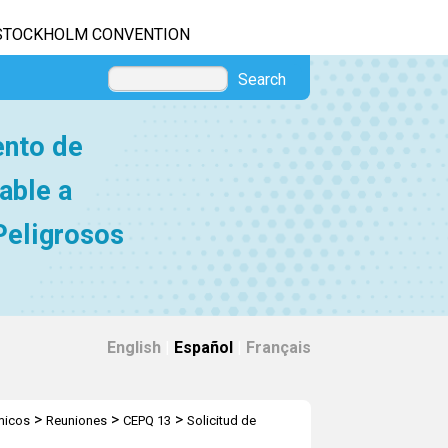
STOCKHOLM CONVENTION
Search
ento de
able a
Peligrosos
English
|
Español
|
Français
>
>
>
micos
Reuniones
CEPQ 13
Solicitud de