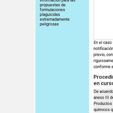
información para las
propuestas de
formulaciones
plaguicidas
extremadamente
peligrosas
En el caso
notificaci
previo, co
rigurosame
conforme a
Procedi
en curs
De acuerdo
anexo III d
Productos 
químicos q