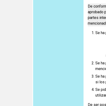
De conform
aprobado p
partes int
mencionad
Se ha 
Se ha 
menci
Se ha 
si los
Se pid
utiliz
De ser pos