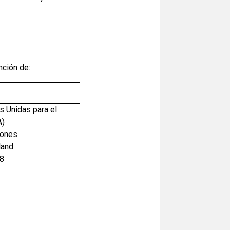
nción de:
s Unidas para el
A)
mones
land
98