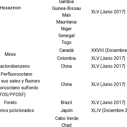
Gambia
Hexazinon
Guinea-Bissau
XLV (Junio 2017)
Mali
Mauritania
Niger
Senegal
Togo
Canadá
XXVIII (Diciembr
Mirex
Colombia
XLV (Junio 2017)
taclorobenzeno
China
XLV (Junio 2017)
 Perfluorooctano
 sus sales y fluoruro
China
XLV (Junio 2017)
uorooctano sulfonilo
PFOS/PFOSF)
Forato
Brazil
XLV (Junio 2017)
enos policlorados
Japón
XLIV (Diciembre 
Cabo Verde
Chad