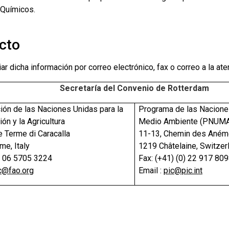
Químicos.
cto
r dicha información por correo electrónico, fax o correo a la ate
Secretaría del Convenio de Rotterdam
ión de las Naciones Unidas para la
Programa de las Nacione
ón y la Agricultura
Medio Ambiente (PNUM
e Terme di Caracalla
11-13, Chemin des Ané
e, Italy
1219 Châtelaine, Switzer
) 06 5705 3224
Fax: (+41) (0) 22 917 80
c@fao.org
Email :
pic@pic.int