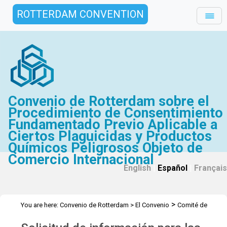
ROTTERDAM CONVENTION
Convenio de Rotterdam sobre el
Procedimiento de Consentimiento
Fundamentado Previo Aplicable a
Ciertos Plaguicidas y Productos
Químicos Peligrosos Objeto de
Comercio Internacional
English
|
Español
|
Français
>
You are here:
Convenio de Rotterdam
>
El Convenio
Comité de
>
>
>
Examen de Productos Químicos
Reuniones
CEPQ 13
Solicitud