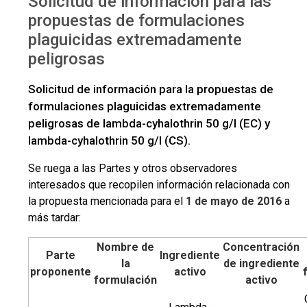
Solicitud de información para las
>
de Información
Solicitud de información para la propuesta SHPF
propuestas de formulaciones
plaguicidas extremadamente
peligrosas
Solicitud de información para la propuestas de
formulaciones plaguicidas extremadamente
peligrosas de lambda-cyhalothrin 50 g/l (EC) y
lambda-cyhalothrin 50 g/l (CS).
Se ruega a las Partes y otros observadores
interesados que recopilen información relacionada con
la propuesta mencionada para el
1 de mayo de 2016
a
más tardar:
Nombre de
Concentración
Parte
Ingrediente
la
de ingrediente
proponente
activo
formulación
activo