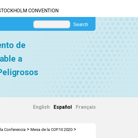
STOCKHOLM CONVENTION
Search
ento de
able a
Peligrosos
English
|
Español
|
Français
>
>
la Conferencia
Mesa de la COP.10 2020