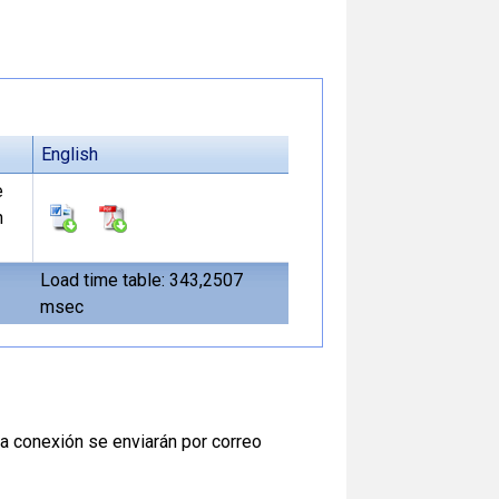
English
e
n
Load time table: 343,2507
msec
 la conexión se enviarán por correo