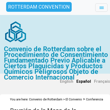
ROTTERDAM CONVENTION
Convenio de Rotterdam sobre el
Procedimiento de Consentimiento
Fundamentado Previo Aplicable a
Ciertos Plaguicidas y Productos
Químicos Peligrosos Objeto de
Comercio Internacional
English
|
Español
|
Français
>
You are here:
Convenio de Rotterdam
>
El Convenio
Conferencia
>
>
>
de las Partes
Mesa de la Conferencia
Mesa de la COP.8 2016