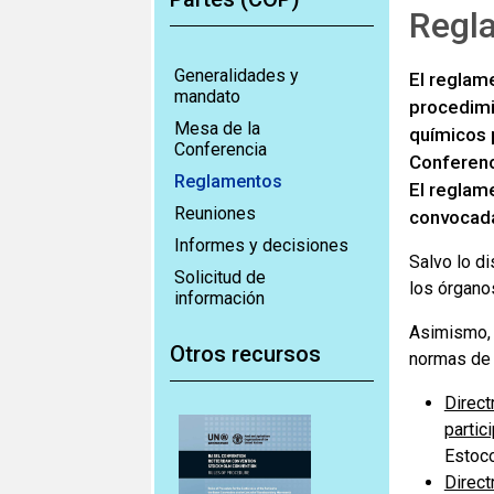
Regl
Generalidades y
El reglam
mandato
procedimi
Mesa de la
químicos 
Conferencia
Conferenc
Reglamentos
El reglame
Reuniones
convocada
Informes y decisiones
Salvo lo di
Solicitud de
los órgano
información
Asimismo, s
Otros recursos
normas de 
Direct
partic
Estoco
Direct