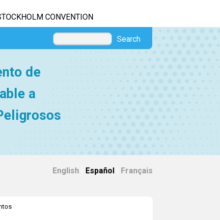
STOCKHOLM CONVENTION
Search
ento de
able a
Peligrosos
English
|
Español
|
Français
ntos