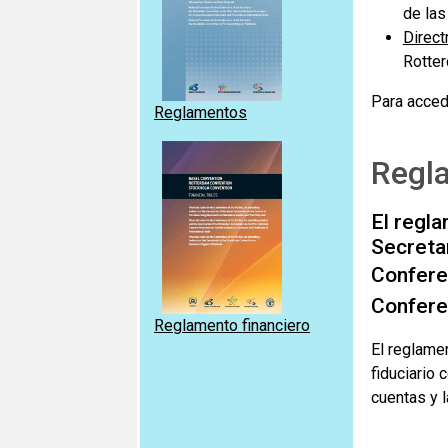
de las
Direct
Rotte
Para acced
Reglamentos
Regla
El regla
Secretar
Confere
Confere
Reglamento financiero
El reglamen
fiduciario 
cuentas y l