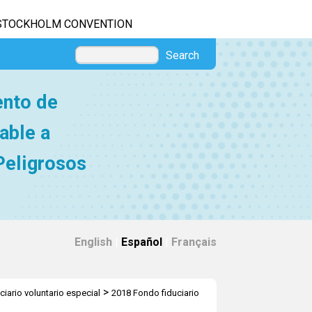
STOCKHOLM CONVENTION
Search
ento de
able a
Peligrosos
English
|
Español
|
Français
>
ciario voluntario especial
2018 Fondo fiduciario