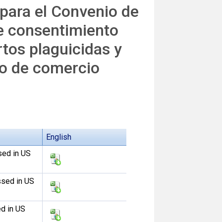
 para el Convenio de
e consentimiento
tos plaguicidas y
to de comercio
English
sed in US
ssed in US
ed in US