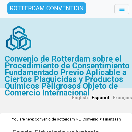
ROTTERDAM CONVENTION
Convenio de Rotterdam sobre el
Procedimiento de Consentimiento
Fundamentado Previo Aplicable a
Ciertos Plaguicidas y Productos
Químicos Peligrosos Objeto de
Comercio Internacional
English
|
Español
|
Français
>
You are here:
Convenio de Rotterdam
>
El Convenio
Finanzas y
>
>
Presupuesto
Fondo fiduciario voluntario especial
2025 Fondo