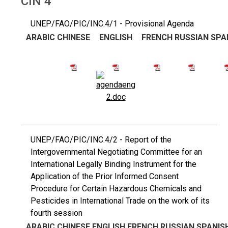
CIN 4
UNEP/FAO/PIC/INC.4/1 - Provisional Agenda
ARABIC
CHINESE
ENGLISH
FRENCH
RUSSIAN
SPA
UNEP/FAO/PIC/INC.4/2 - Report of the
Intergovernmental Negotiating Committee for an
International Legally Binding Instrument for the
Application of the Prior Informed Consent
Procedure for Certain Hazardous Chemicals and
Pesticides in International Trade on the work of its
fourth session
ARABIC
CHINESE
ENGLISH
FRENCH
RUSSIAN
SPANIS