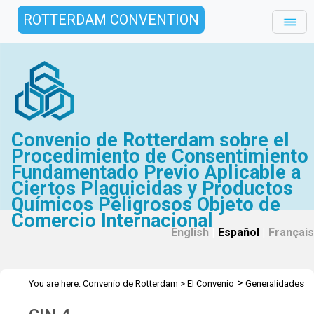
ROTTERDAM CONVENTION
Convenio de Rotterdam sobre el
Procedimiento de Consentimiento
Fundamentado Previo Aplicable a
Ciertos Plaguicidas y Productos
Químicos Peligrosos Objeto de
Comercio Internacional
English
|
Español
|
Français
>
You are here:
Convenio de Rotterdam
>
El Convenio
Generalidades
>
>
>
Historia
CIN Reuniones
CIN 4