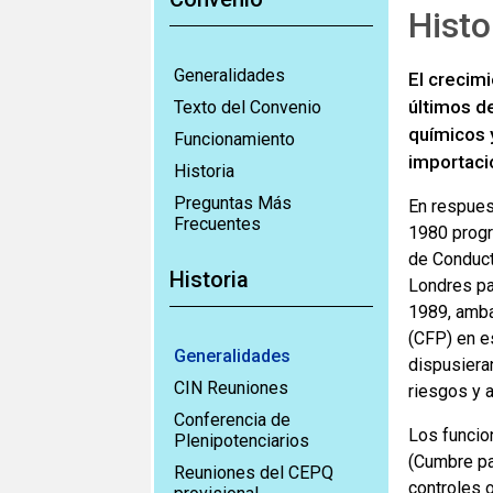
Histo
Generalidades
El crecim
últimos d
Texto del Convenio
químicos y
Funcionamiento
importaci
Historia
Preguntas Más
En respues
Frecuentes
1980 progr
de Conduct
Historia
Londres pa
1989, amba
(CFP) en e
Generalidades
dispusiera
CIN Reuniones
riesgos y 
Conferencia de
Los funcio
Plenipotenciarios
(Cumbre pa
Reuniones del CEPQ
controles o