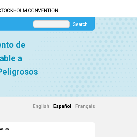
STOCKHOLM CONVENTION
Search
ento de
able a
Peligrosos
English
|
Español
|
Français
dades