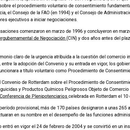
 sobre el procedimiento voluntario de consentimiento fundamenta
ia, el Consejo de la FAO (en 1994) y el Consejo de Administr
res ejecutivos a iniciar negociaciones.
saciones comenzaron en marzo de 1996 y concluyeron en marzo 
ergubernamental de Negociación
(CIN) y dos años antes del plaz
monio claro de la urgencia atribuida a la cuestión del comercio 
, entre la adopción del Convenio y su entrada en vigor, los gobi
uncionara a título voluntario como Procedimiento de Consentimi
el Convenio de Rotterdam sobre el Procedimiento de Consentimi
aguicidas y Productos Químicos Peligrosos Objeto de Comercio In
Conferencia de Plenipotenciarios
celebrada en Rotterdam el 10
 período provisional, más de 170 países designaron a unas 265
ctuaran en su nombre en el desempeño de las funciones administ
 entró en vigor el 24 de febrero de 2004 y se convirtió en un in