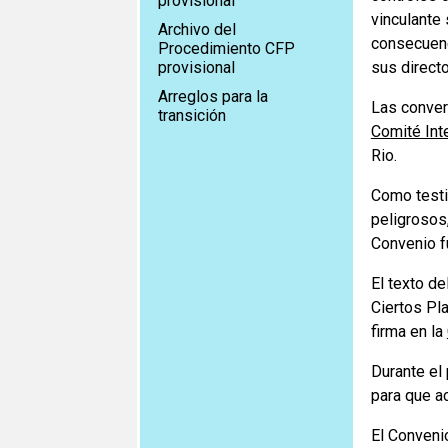
provisional
vinculante
Archivo del
consecuenc
Procedimiento CFP
provisional
sus directo
Arreglos para la
Las conver
transición
Comité Int
Rio.
Como testi
peligrosos
Convenio f
El texto d
Ciertos Pl
firma en la
Durante el
para que a
El Convenio