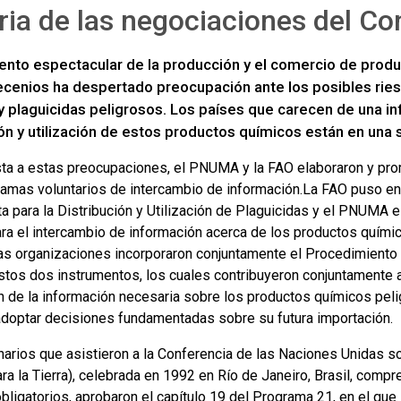
ria de las negociaciones del C
iento espectacular de la producción y el comercio de produ
ecenios ha despertado preocupación ante los posibles rie
 plaguicidas peligrosos. Los países que carecen de una inf
ón y utilización de estos productos químicos están en una 
ta a estas preocupaciones, el PNUMA y la FAO elaboraron y pr
amas voluntarios de intercambio de información.La FAO puso en
a para la Distribución y Utilización de Plaguicidas y el PNUMA e
ra el intercambio de información acerca de los productos químic
s organizaciones incorporaron conjuntamente el Procedimient
stos dos instrumentos, los cuales contribuyeron conjuntamente a
n de la información necesaria sobre los productos químicos pelig
adoptar decisiones fundamentadas sobre su futura importación.
narios que asistieron a la Conferencia de las Naciones Unidas s
ra la Tierra), celebrada en 1992 en Río de Janeiro, Brasil, comp
bligatorios, aprobaron el capítulo 19 del Programa 21, en el que