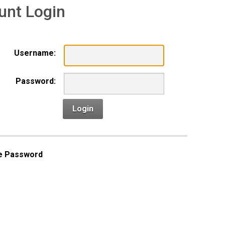
unt Login
Username:
Password:
Login
e Password