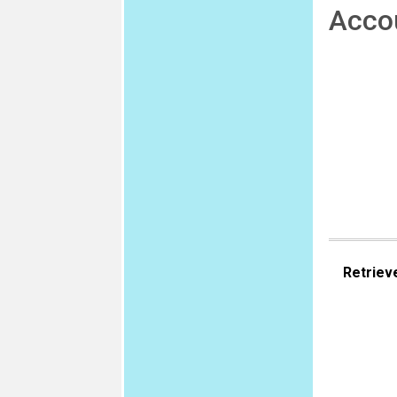
Acco
Retriev