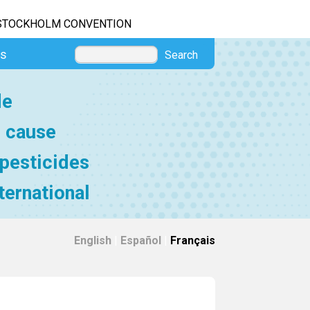
STOCKHOLM CONVENTION
es
Search
de
e cause
 pesticides
ternational
English
|
Español
|
Français