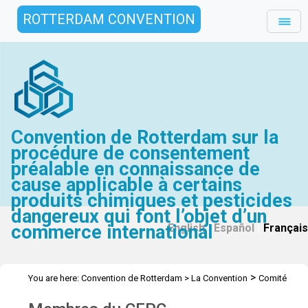
ROTTERDAM CONVENTION
Convention de Rotterdam sur la
procédure de consentement
préalable en connaissance de
cause applicable à certains
produits chimiques et pesticides
dangereux qui font l’objet d’un
commerce international
English
|
Español
|
Français
>
You are here:
Convention de Rotterdam
>
La Convention
Comité
>
d’étude des produits chimiques
Membres du CEPR