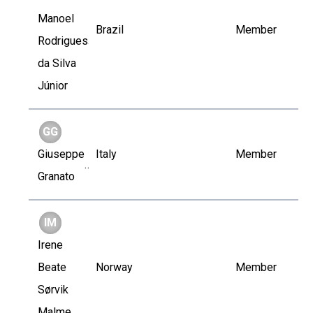
Manoel
Brazil
Member
Rodrigues
da Silva
Júnior
GG
Giuseppe
Italy
Member
Granato
IM
Irene
Beate
Norway
Member
Sørvik
Malme