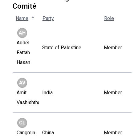
Comité
Name
Party
Role
AH
Abdel
State of Palestine
Member
Fattah
Hasan
AV
Amit
India
Member
Vashishtha
CL
Cangmin
China
Member