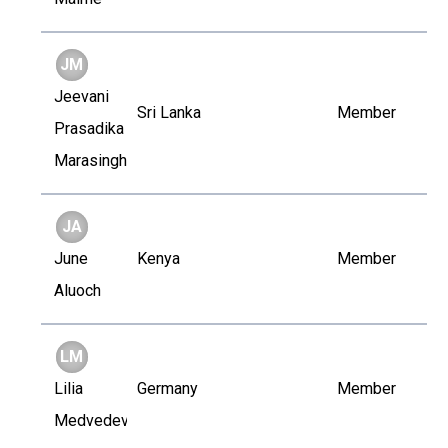
JM
Jeevani
Sri Lanka
Member
Prasadika
Marasinghe
JA
June
Kenya
Member
Aluoch
LM
Lilia
Germany
Member
Medvedev