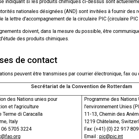
e indiquant si les produits chimiques ci-dessus sont actuellem
torités nationales désignées (AND) sont invitées à fournir des
de la lettre d’accompagnement de la circulaire PIC (circulaire PIC
gnements doivent, dans la mesure du possible, être communiqués 
d’étude des produits chimiques.
ses de contact
tions peuvent être transmises par courrier électronique, fax ou c
Secrétariat de la Convention de Rotterdam
ion des Nations unies pour
Programme des Nations 
ion et l'agriculture
l'environnement Unies (
e Terme di Caracalla
11-13, Chemin des Ané
e, Italy
1219 Châtelaine, Switzer
) 06 5705 3224
Fax: (+41) (0) 22 917 80
c@fao.org
Email :
pic@pic.int