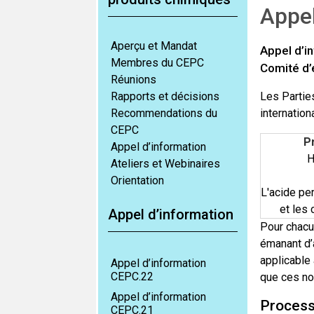
Appel
Aperçu et Mandat
Appel d’i
Membres du CEPC
Comité d’
Réunions
Rapports et décisions
Les Partie
Recommendations du
internation
CEPC
P
Appel d’information
H
Ateliers et Webinaires
Orientation
L'acide pe
et les
Appel d’information
Pour chacu
émanant d’
applicable 
Appel d’information
CEPC.22
que ces no
Appel d’information
Process
CEPC.21