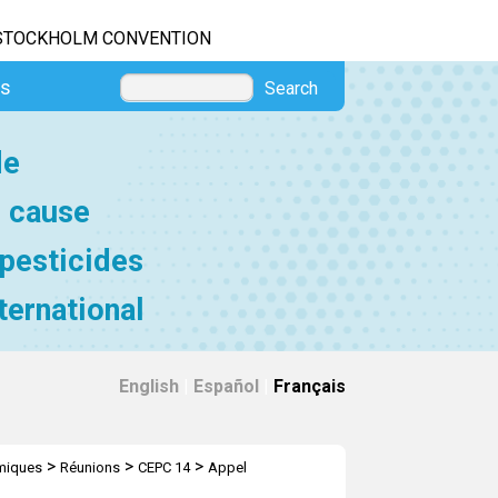
STOCKHOLM CONVENTION
es
Search
de
e cause
 pesticides
ternational
English
|
Español
|
Français
>
>
>
imiques
Réunions
CEPC 14
Appel