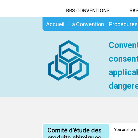
BRS CONVENTIONS
BAS
Accueil
La Convention
Procédures
Convent
consent
applica
dangere
Comité d’étude des
You are here:
produits chimiques
d'informatio