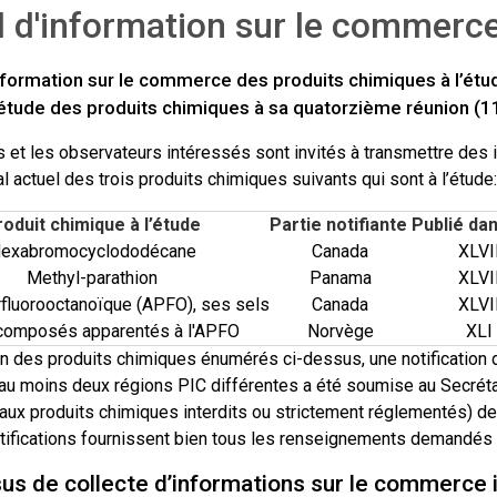
 d'information sur le commerc
nformation sur le commerce des produits chimiques à l’étud
étude des produits chimiques à sa quatorzième réunion (
s et les observateurs intéressés sont invités à transmettre des
al actuel des trois produits chimiques suivants qui sont à l’étude:
roduit chimique à l’étude
Partie notifiante
Publié dan
exabromocyclododécane
Canada
XLVI
Methyl-parathion
Panama
XLVI
rfluorooctanoïque (APFO), ses sels
Canada
XLVI
 composés apparentés à l'APFO
Norvège
XLI
n des produits chimiques énumérés ci-dessus, une notification 
au moins deux régions PIC différentes a été soumise au Secrétar
aux produits chimiques interdits ou strictement réglementés) de 
tifications fournissent bien tous les renseignements demandés à
us de collecte d’informations sur le commerce i