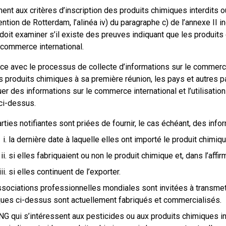
t aux critères d’inscription des produits chimiques interdits o
ntion de Rotterdam, l’alinéa iv) du paragraphe c) de l’annexe II 
oit examiner s’il existe des preuves indiquant que les produits
n commerce international.
ce avec le processus de collecte d’informations sur le commerce
 produits chimiques à sa première réunion, les pays et autres pa
r des informations sur le commerce international et l’utilisatio
ci-dessus.
rties notifiantes sont priées de fournir, le cas échéant, des info
la dernière date à laquelle elles ont importé le produit chimiqu
si elles fabriquaient ou non le produit chimique et, dans l’affir
si elles continuent de l’exporter.
sociations professionnelles mondiales sont invitées à transmett
ues ci-dessus sont actuellement fabriqués et commercialisés.
G qui s’intéressent aux pesticides ou aux produits chimiques in