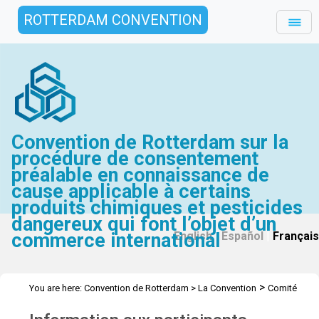
ROTTERDAM CONVENTION
Convention de Rotterdam sur la
procédure de consentement
préalable en connaissance de
cause applicable à certains
produits chimiques et pesticides
dangereux qui font l’objet d’un
commerce international
English
|
Español
|
Français
>
You are here:
Convention de Rotterdam
>
La Convention
Comité
>
>
>
d’étude des produits chimiques
Réunions
CEPC.21