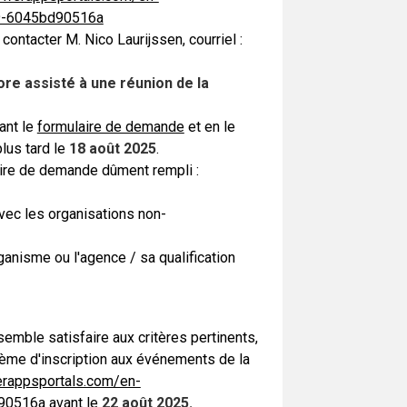
79-6045bd90516a
contacter M. Nico Laurijssen, courriel :
re assisté à une réunion de la
ant le
formulaire de demande
et en le
lus tard le
18 août 2025
.
aire de demande dûment rempli :
avec les organisations non-
ganisme ou l'agence / sa qualification
 semble satisfaire aux critères pertinents,
stème d'inscription aux événements de la
werappsportals.com/en-
d90516a
avant le
22 août 2025.