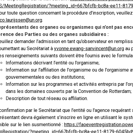
S/MeetingRegistration/?meeting_id=667bfcfb-bc8a-ee11-81
our toute question concernant la procédure d'inscription, veuillez 
ico.laurijssen@un.org
.
eprésentants des organes ou organismes qui n’ont pas enco
rence des Parties ou des organes subsidiaires :
euillez demander l’admission en tant qu’observateur en rempliss
oumettant au Secrétariat à
yvonne.ewang-sanvincent@un.org
au p
es renseignements suivants doivent être fournis avec le formul
Informations décrivant l’entité ou l’organisme;
Information sur l'affiliation de l'organisme ou de l'organisme 
gouvernementales ou des institutions;
Information sur les programmes et activités entrepris par l'or
dans les domaines couverts par la Convention de Rotterdam;
Description de tout réseau ou affiliation.
confirmation par le Secrétariat que l'entité ou l'agence requérant
ésentant devra également s'inscrire en ligne en utilisant le sy
ible sur le lien susmentionné :
https://faoeventregistration.po
gRegistration/?meeting_id=667bfcfb-bc8a-ee11-8179-6045b