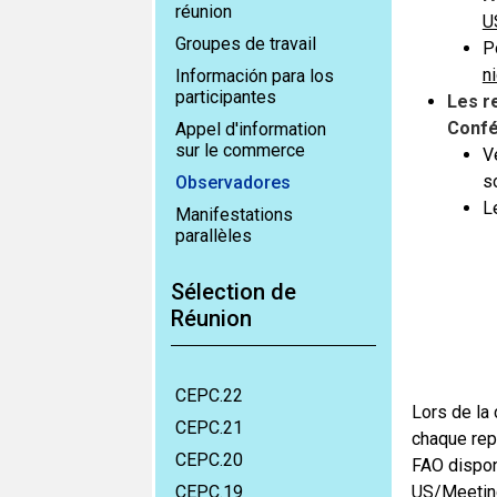
réunion
U
Groupes de travail
P
n
Información para los
participantes
Les r
Confé
Appel d'information
sur le commerce
V
s
Observadores
L
Manifestations
parallèles
Sélection de
Réunion
CEPC.22
Lors de la 
CEPC.21
chaque repr
CEPC.20
FAO dispon
CEPC.19
US/Meetin