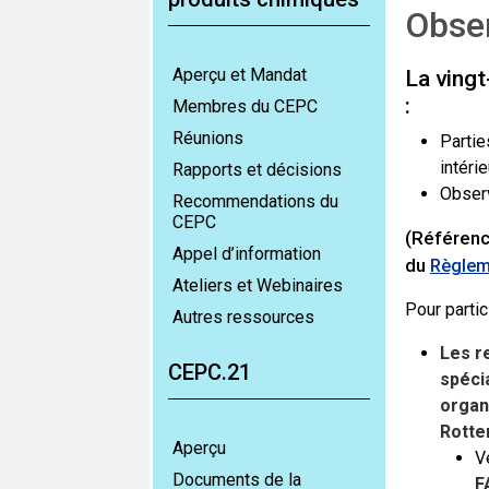
Obse
Aperçu et Mandat
La ving
:
Membres du CEPC
Réunions
Partie
intéri
Rapports et décisions
Observ
Recommendations du
CEPC
(Référen
Appel d’information
du
Règleme
Ateliers et Webinaires
Pour partic
Autres ressources
Les r
CEPC.21
spécia
organ
Rotte
Aperçu
V
Documents de la
F