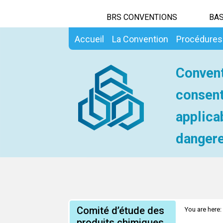
BRS CONVENTIONS
BAS
Accueil
La Convention
Procédures
Convent
consent
applica
dangere
Comité d’étude des
You are here:
produits chimiques