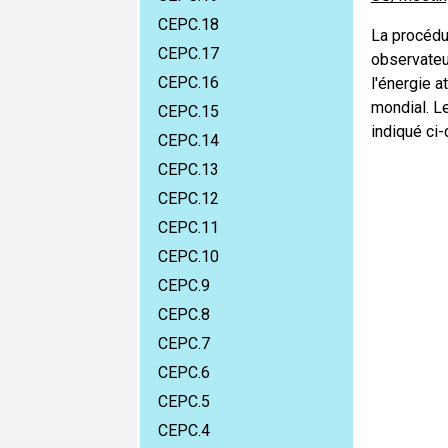
CEPC.18
La procédu
CEPC.17
observateur
CEPC.16
l'énergie a
mondial. L
CEPC.15
indiqué ci
CEPC.14
CEPC.13
CEPC.12
CEPC.11
CEPC.10
CEPC.9
CEPC.8
CEPC.7
CEPC.6
CEPC.5
CEPC.4