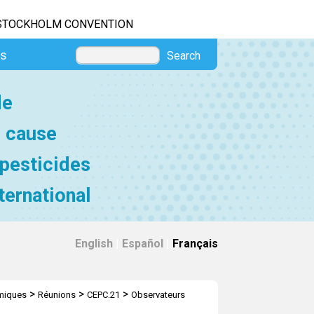
STOCKHOLM CONVENTION
es
Search
de
e cause
 pesticides
ternational
English
|
Español
|
Français
>
>
>
imiques
Réunions
CEPC.21
Observateurs