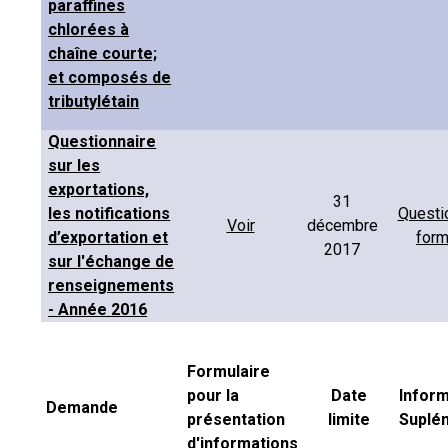
paraffines
chlorées à
chaîne courte;
et composés de
tributylétain
Questionnaire
sur les
exportations,
31
les notifications
Questi
Voir
décembre
d’exportation et
for
2017
sur l'échange de
renseignements
- Année 2016
Formulaire
pour la
Date
Infor
Demande
présentation
limite
Suplé
d'informations