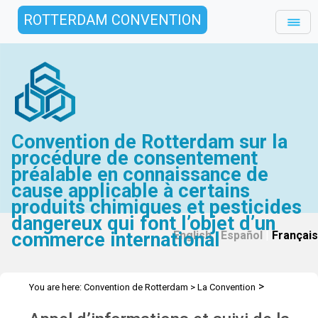
ROTTERDAM CONVENTION
Convention de Rotterdam sur la
procédure de consentement
préalable en connaissance de
cause applicable à certains
produits chimiques et pesticides
dangereux qui font l’objet d’un
commerce international
English
|
Español
|
Français
>
You are here:
Convention de Rotterdam
>
La Convention
>
>
Conférence des Parties
Appel d’informations
Suivi de la COP-8