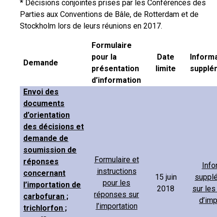
* Décisions conjointes prises par les Conférences des
Parties aux Conventions de Bâle, de Rotterdam et de
Stockholm lors de leurs réunions en 2017.
Formulaire
pour la
Date
Inform
Demande
présentation
limite
supplé
d’information
Envoi des
documents
d’orientation
des décisions et
demande de
soumission de
Formulaire et
réponses
Info
instructions
concernant
15 juin
suppl
pour les
l’importation de
2018
sur le
réponses sur
carbofuran ;
d’imp
l’importation
trichlorfon ;