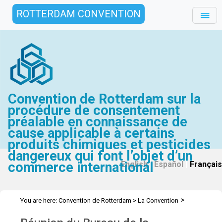
ROTTERDAM CONVENTION
Convention de Rotterdam sur la
procédure de consentement
préalable en connaissance de
cause applicable à certains
produits chimiques et pesticides
dangereux qui font l’objet d’un
commerce international
English
|
Español
|
Français
>
You are here:
Convention de Rotterdam
>
La Convention
>
>
>
Conférence des Parties
Bureau
Bureau de la COP.10 2020