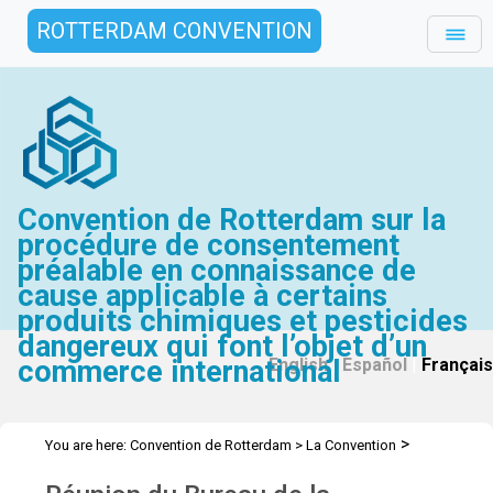
ROTTERDAM CONVENTION
Convention de Rotterdam sur la
procédure de consentement
préalable en connaissance de
cause applicable à certains
produits chimiques et pesticides
dangereux qui font l’objet d’un
commerce international
English
|
Español
|
Français
>
You are here:
Convention de Rotterdam
>
La Convention
>
>
Conférence des Parties
Bureau
Bureau de la COP.13 2026