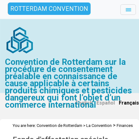
ROTTERDAM CONVENTION
Convention de Rotterdam sur la
procédure de consentement
préalable en connaissance de
cause applicable à certains
produits chimiques et pesticides
dangereux qui font l’objet d’un
commerce international
English
|
Español
|
Français
>
You are here:
Convention de Rotterdam
>
La Convention
Finances
>
>
et du budget
Fonds d'affectation spéciale volontaire
2015