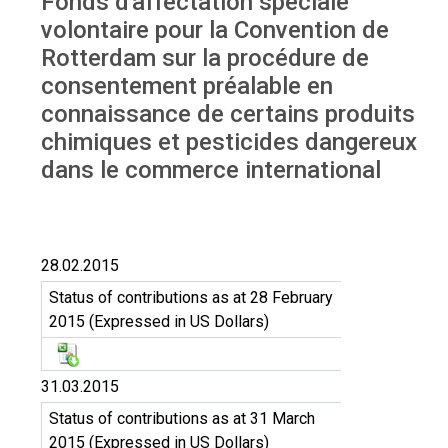
Fonds d'affectation spéciale
Fonds d'affectation spéciale volontaire
volontaire pour la Convention de
Rotterdam sur la procédure de
consentement préalable en
connaissance de certains produits
chimiques et pesticides dangereux
dans le commerce international
28.02.2015
Status of contributions as at 28 February
2015 (Expressed in US Dollars)
31.03.2015
Status of contributions as at 31 March
2015 (Expressed in US Dollars)