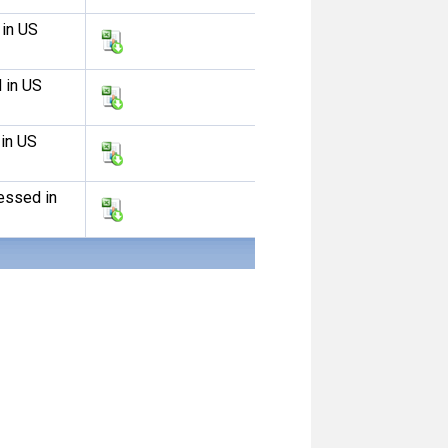
 in US
 in US
 in US
essed in