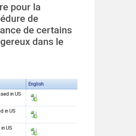
re pour la
cédure de
ance de certains
ngereux dans le
English
ssed in US
ed in US
 in US