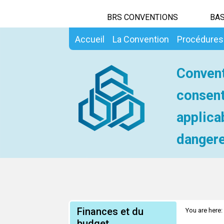
BRS CONVENTIONS
BAS
Accueil
La Convention
Procédures
Convent
consent
applica
dangere
Finances et du
You are here:
d'affectation
budget