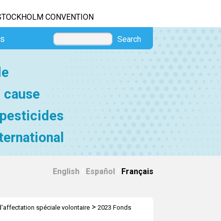
STOCKHOLM CONVENTION
es
Search
de
e cause
 pesticides
ternational
English
|
Español
|
Français
>
'affectation spéciale volontaire
2023 Fonds