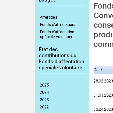
Fonds
Conve
Arrérages
conse
Fonds d’affectations
Fonds d'affectation
produ
spéciale volontaire
comm
État des
contributions du
Fonds d'affectation
spéciale volontaire
Date
28.02.202
2025
2024
31.03.202
2023
2022
30.04.202