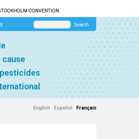
STOCKHOLM CONVENTION
es
Search
de
e cause
 pesticides
ternational
English
|
Español
|
Français