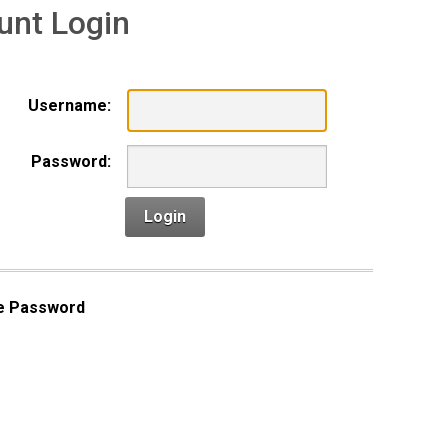
unt Login
Username:
Password:
Login
e Password