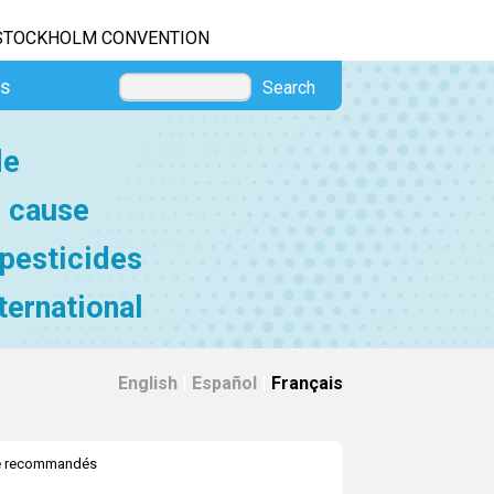
STOCKHOLM CONVENTION
es
Search
de
e cause
 pesticides
ternational
English
|
Español
|
Français
e recommandés