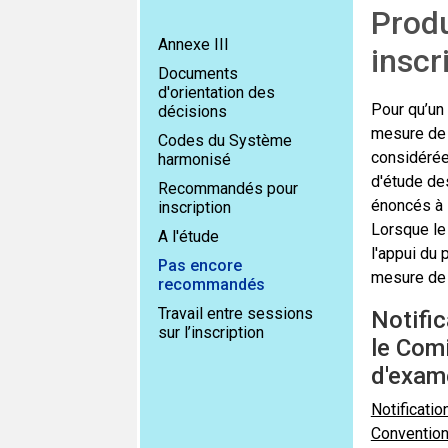
Prod
Annexe III
inscr
Documents
d'orientation des
Pour qu’un 
décisions
mesure de 
Codes du Système
considérée
harmonisé
d'étude des
Recommandés pour
énoncés à l
inscription
Lorsque le
A l'étude
l'appui du 
Pas encore
mesure de r
recommandés
Travail entre sessions
Notific
sur l’inscription
le Com
d'exam
Notificatio
Conventio