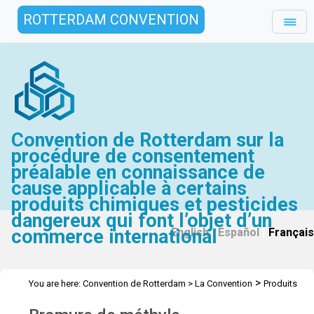
ROTTERDAM CONVENTION
Convention de Rotterdam sur la
procédure de consentement
préalable en connaissance de
cause applicable à certains
produits chimiques et pesticides
dangereux qui font l’objet d’un
commerce international
English
|
Español
|
Français
>
You are here:
Convention de Rotterdam
>
La Convention
Produits
>
>
chimiques
Recommandés pour inscription
Bromure de méthyle