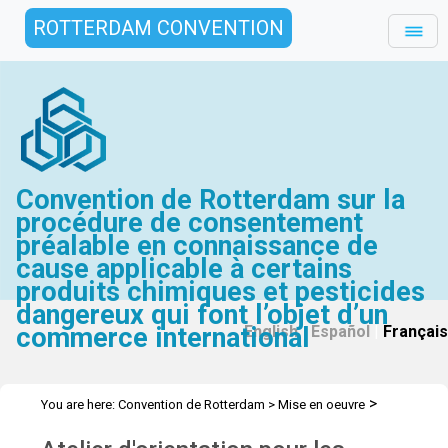
ROTTERDAM CONVENTION
Convention de Rotterdam sur la
procédure de consentement
préalable en connaissance de
cause applicable à certains
produits chimiques et pesticides
dangereux qui font l’objet d’un
commerce international
English
|
Español
|
Français
>
You are here:
Convention de Rotterdam
>
Mise en oeuvre
>
>
>
Assistance Technique
Ateliers
Ateliers (avant 2022)
Atelier