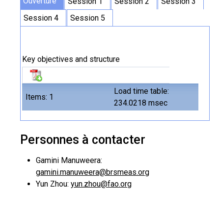
Ouverture
Session 1
Session 2
Session 3
Session 4
Session 5
Key objectives and structure
Load time table:
Items: 1
234.0218 msec
Personnes à contacter
Gamini Manuweera:
gamini.manuweera@brsmeas.org
Yun Zhou:
yun.zhou@fao.org