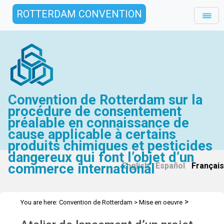
ROTTERDAM CONVENTION
Convention de Rotterdam sur la
procédure de consentement
préalable en connaissance de
cause applicable à certains
produits chimiques et pesticides
dangereux qui font l’objet d’un
commerce international
English
|
Español
|
Français
>
You are here:
Convention de Rotterdam
>
Mise en oeuvre
>
>
>
Assistance Technique
Ateliers
Ateliers (avant 2022)