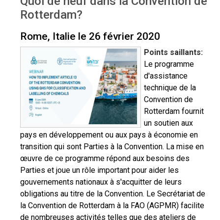
Quoi de neuf dans la Convention de
Workshop - Rome February 2020
Rotterdam?
Rome, Italie le 26 février 2020
Points saillants:
Le programme
d'assistance
technique de la
Convention de
Rotterdam fournit
un soutien aux
pays en développement ou aux pays à économie en
transition qui sont Parties à la Convention. La mise en
œuvre de ce programme répond aux besoins des
Parties et joue un rôle important pour aider les
gouvernements nationaux à s'acquitter de leurs
obligations au titre de la Convention. Le Secrétariat de
la Convention de Rotterdam à la FAO (AGPMR) facilite
de nombreuses activités telles que des ateliers de