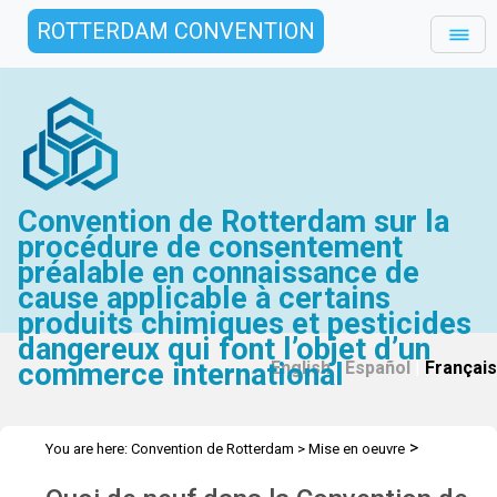
ROTTERDAM CONVENTION
Convention de Rotterdam sur la
procédure de consentement
préalable en connaissance de
cause applicable à certains
produits chimiques et pesticides
dangereux qui font l’objet d’un
commerce international
English
|
Español
|
Français
>
You are here:
Convention de Rotterdam
>
Mise en oeuvre
>
>
>
Assistance Technique
Ateliers
Ateliers (avant 2022)