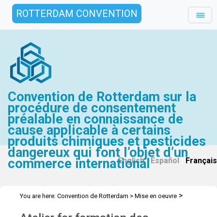
ROTTERDAM CONVENTION
Convention de Rotterdam sur la
procédure de consentement
préalable en connaissance de
cause applicable à certains
produits chimiques et pesticides
dangereux qui font l’objet d’un
commerce international
English
|
Español
|
Français
>
You are here:
Convention de Rotterdam
>
Mise en oeuvre
>
>
>
Assistance Technique
Ateliers
Ateliers (avant 2022)